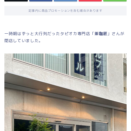
記事内に商品プロモーションを含む場合があります
一時期はずっと大行列だったタピオカ専門店「
茶咖匠
」さんが
閉店していました。