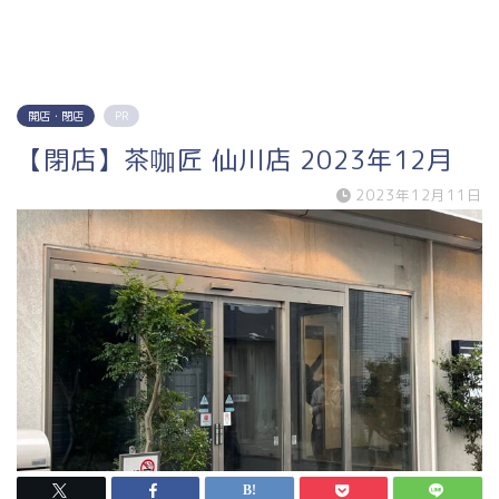
開店・閉店
PR
【閉店】茶咖匠 仙川店 2023年12月
2023年12月11日