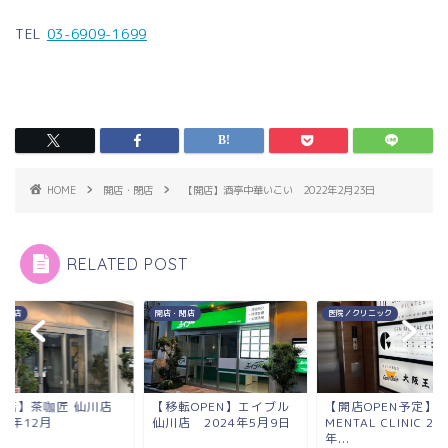
TEL
03-6909-1699
HOME
開店・閉店
【開店】酒亭中華いこい 2022年2月23日
RELATED POST
・閉店
開店・閉店
医院／クリニック
閉店】茶咖匠 仙川店
【移転OPEN】エイブル
【開店OPEN予定】G
23年12月
仙川店 2024年5月9日
MENTAL CLINIC 20
年...