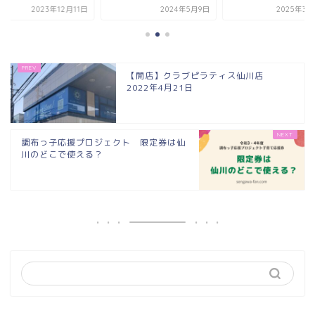
2023年12月11日
2024年5月9日
2025年3月
【開店】クラブピラティス仙川店
2022年4月21日
調布っ子応援プロジェクト 限定券は仙
川のどこで使える？