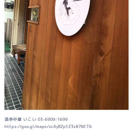
酒亭中華 いこい 03-6909-1699
https://goo.gl/maps/zc4yBZp1Z3z87NET6