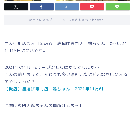
記事内に商品プロモーションを含む場合があります
西友仙川店の入口にある「唐揚げ専門店 鶏ちゃん」が2023年
1月15日に閉店です。
2021年の11月にオープンしたばかりでしたが…
西友の前とあって、人通りも多い場所。次にどんなお店が入る
のでしょうか？
【開店】唐揚げ専門店 鶏ちゃん 2021年11月6日
唐揚げ専門店鶏ちゃんの場所はこちら↓