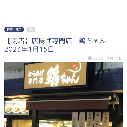
開店・閉店
PR
【閉店】唐揚げ専門店 鶏ちゃん
2023年1月15日
2023年1月13日