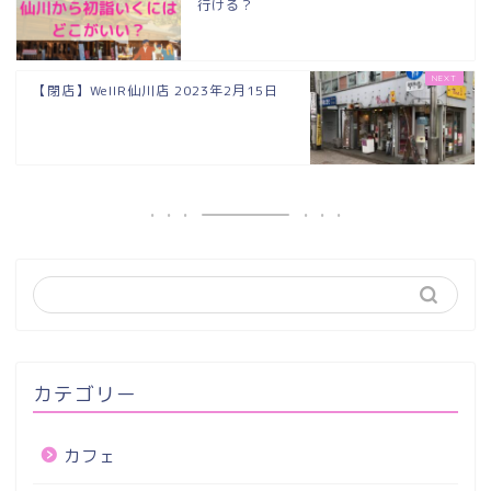
行ける？
【閉店】WellR仙川店 2023年2月15日
カテゴリー
カフェ