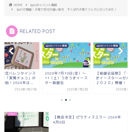
HOME
仙川のイベント情報
仙川で開催！子育て世代の強い味方 すくぱの子育てフェスに行ってみた！
RELATED POST
メ
仙川のイベント情報
仙川のイベント情報
川限定バレンタインス
2020年7月10日(金）〜
【抽選会延期】「う
ーツ「実篤チョコ」が
11（土）うきうきイース
きイースターinせん
開始！2024年は...
ター抽選会
２０２０」開催！
2024年1月21日
2020年7月2日
2020年3月
【開店予定】ピラティスミラー 2024年
4月6日